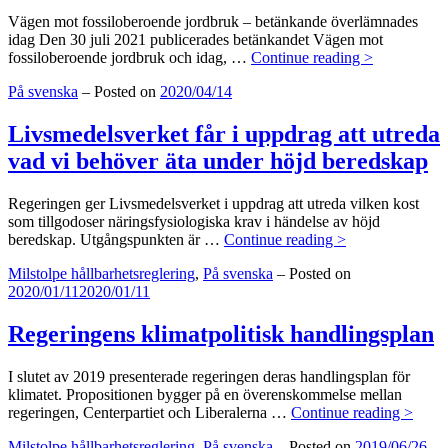
cirkulär
ekonomi
Vägen mot fossiloberoende jordbruk – betänkande överlämnades
utreds
idag Den 30 juli 2021 publicerades betänkandet Vägen mot
Vägen
fossiloberoende jordbruk och idag, …
Continue reading >
mot
Categories:
På svenska
–
Posted on
2020/04/14
fossilobero
jordbruk
–
Livsmedelsverket får i uppdrag att utreda
betänkande
vad vi behöver äta under höjd beredskap
överlämnad
idag
Regeringen ger Livsmedelsverket i uppdrag att utreda vilken kost
som tillgodoser näringsfysiologiska krav i händelse av höjd
Livsmedelsverk
beredskap. Utgångspunkten är …
Continue reading >
får
Categories:
Milstolpe hållbarhetsreglering
,
På svenska
–
Posted on
i
2020/01/11
2020/01/11
uppdrag
att
utreda
Regeringens klimatpolitisk handlingsplan
vad
vi
I slutet av 2019 presenterade regeringen deras handlingsplan för
behöver
klimatet. Propositionen bygger på en överenskommelse mellan
äta
Reger
regeringen, Centerpartiet och Liberalerna …
Continue reading >
under
klima
höjd
Categories:
Milstolpe hållbarhetsreglering
,
På svenska
–
Posted on
2019/06/26
handl