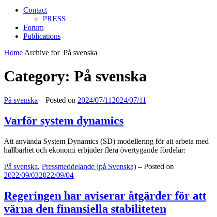
Contact
PRESS
Forum
Publications
Home
Archive for
På svenska
Category:
På svenska
Categories:
På svenska
–
Posted on
2024/07/11
2024/07/11
Varför system dynamics
Att använda System Dynamics (SD) modellering för att arbeta med
hållbarhet och ekonomi erbjuder flera övertygande fördelar:
Categories:
På svenska
,
Pressmeddelande (på Svenska)
–
Posted on
2022/09/03
2022/09/04
Regeringen har aviserar åtgärder för att
värna den finansiella stabiliteten