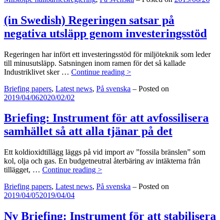
beredskap
(in Swedish) Regeringen satsar på
negativa utsläpp genom investeringsstöd
Regeringen har infört ett investeringsstöd för miljöteknik som leder
till minusutsläpp. Satsningen inom ramen för det så kallade
(in
Industriklivet sker …
Continue reading >
Swedish)
Categories:
Briefing papers
,
Latest news
,
På svenska
–
Posted on
Regeringen
2019/04/06
2020/02/02
satsar
på
negativa
Briefing: Instrument för att avfossilisera
utsläpp
samhället så att alla tjänar på det
genom
investeringsstöd
Ett koldioxidtillägg läggs på vid import av ”fossila bränslen” som
kol, olja och gas. En budgetneutral återbäring av intäkterna från
Briefing:
tillägget, …
Continue reading >
Instrument
Categories:
Briefing papers
,
Latest news
,
På svenska
–
Posted on
för
2019/04/05
2019/04/04
att
avfossilisera
samhället
Ny Briefing: Instrument för att stabilisera