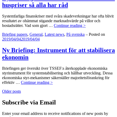
så
huspriser så alla har råd
att
alla
tjänar
Systemfarliga finanskriser med svåra skadeverkningar har ofta blivit
på
resultatet av ohämmat stigande marknadsvärde på villor och
det
Ny
bostadsrätter. Vad som gjort …
Continue reading >
Briefing:
Categories:
Briefing papers
,
General
,
Latest news
,
På svenska
–
Posted on
Instrument
2019/04/04
2019/04/04
för
att
stabilisera
Ny Briefing: Instrument för att stabilisera
huspriser
ekonomin
så
alla
har
Briefingen ger översikt över TSSEF:s återkopplade ekonomiska
råd
styrinstrument för systemstabilisering och hållbar utveckling. Dessa
ekonomiska styr-mekanismer säkerställer majoritetsförankring för
Ny
effektiv …
Continue reading >
Briefing:
Posts
Older posts
Instrument
för
navigation
att
Subscribe via Email
stabilisera
ekonomin
Enter your email address to receive notifications of new posts by