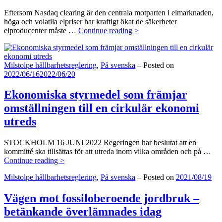
Eftersom Nasdaq clearing är den centrala motparten i elmarknaden,
höga och volatila elpriser har kraftigt ökat de säkerheter
Regeringen
elproducenter måste …
Continue reading >
har
aviserar
åtgärder
Categories:
Milstolpe hållbarhetsreglering
,
På svenska
–
Posted on
för
2022/06/16
2022/06/20
att
värna
den
Ekonomiska styrmedel som främjar
finansiella
omställningen till en cirkulär ekonomi
stabiliteten
utreds
STOCKHOLM 16 JUNI 2022 Regeringen har beslutat att en
kommitté ska tillsättas för att utreda inom vilka områden och på …
Ekonomiska
Continue reading >
styrmedel
Categories:
Milstolpe hållbarhetsreglering
,
På svenska
–
Posted on
2021/08/19
som
främjar
omställningen
Vägen mot fossiloberoende jordbruk –
till
betänkande överlämnades idag
en