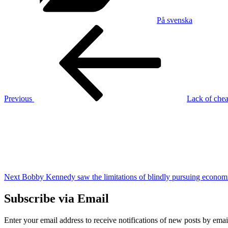
På svenska
Post
Previous
Post
navigation
Previous
Lack of che
Next
Post
Next
Bobby Kennedy saw the limitations of blindly pursuing econom
Subscribe via Email
Enter your email address to receive notifications of new posts by emai