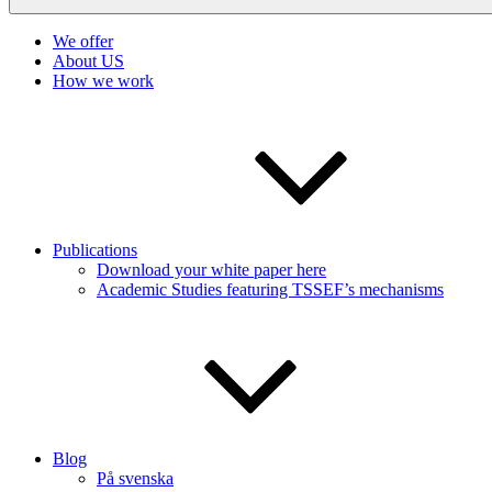
We offer
About US
How we work
Publications
Download your white paper here
Academic Studies featuring TSSEF’s mechanisms
Blog
På svenska